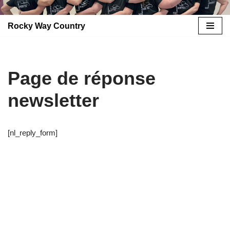
Rocky Way Country
Aller
au
contenu
Page de réponse
newsletter
[nl_reply_form]