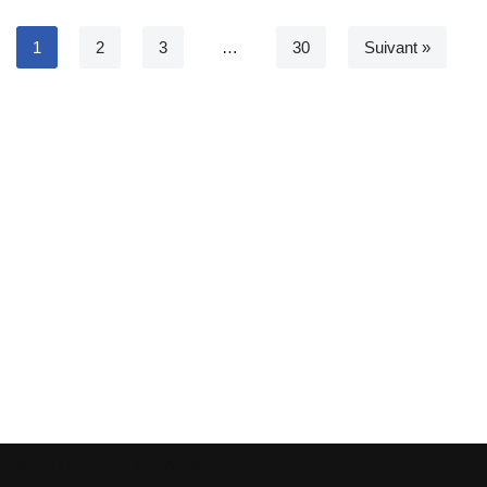
1
2
3
…
30
Suivant »
Neve
| Propulsé par
WordPress