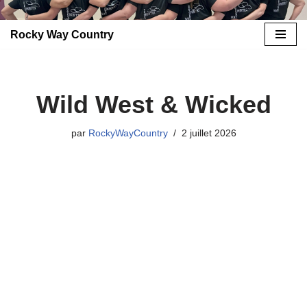
Rocky Way Country
Aller
au
contenu
Wild West & Wicked
par
RockyWayCountry
2 juillet 2026