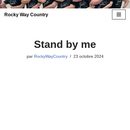
Rocky Way Country
Aller
au
contenu
Stand by me
par
RockyWayCountry
23 octobre 2024