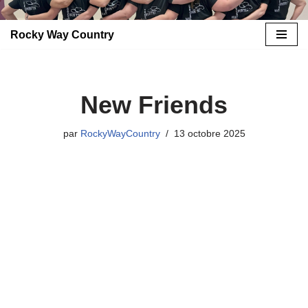
Rocky Way Country
Aller
au
contenu
New Friends
par
RockyWayCountry
13 octobre 2025