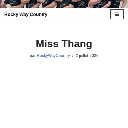
Rocky Way Country
Aller
au
contenu
Miss Thang
par
RockyWayCountry
2 juillet 2026