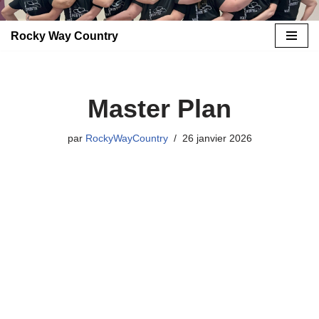
Rocky Way Country
Aller
au
contenu
Master Plan
par
RockyWayCountry
26 janvier 2026