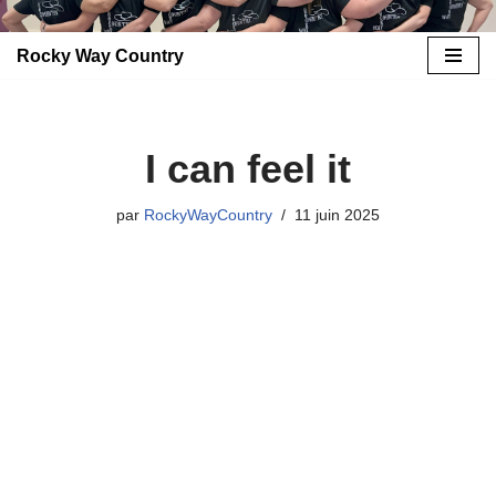
Rocky Way Country
Aller
au
contenu
I can feel it
par
RockyWayCountry
11 juin 2025