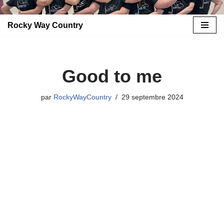
Rocky Way Country
Aller
au
contenu
Good to me
par
RockyWayCountry
29 septembre 2024