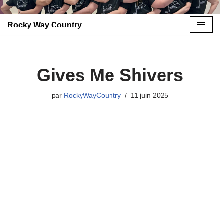
Rocky Way Country
Aller
au
contenu
Gives Me Shivers
par
RockyWayCountry
11 juin 2025