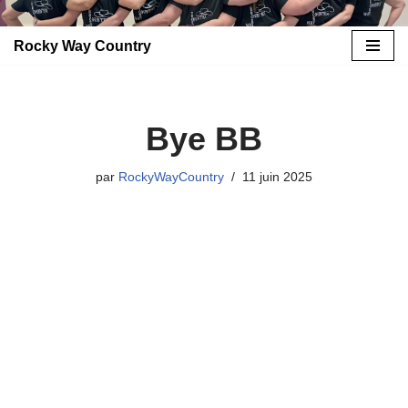
Rocky Way Country
Aller
au
contenu
Bye BB
par
RockyWayCountry
11 juin 2025