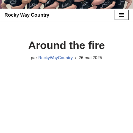
Rocky Way Country
Aller
au
contenu
Around the fire
par
RockyWayCountry
26 mai 2025