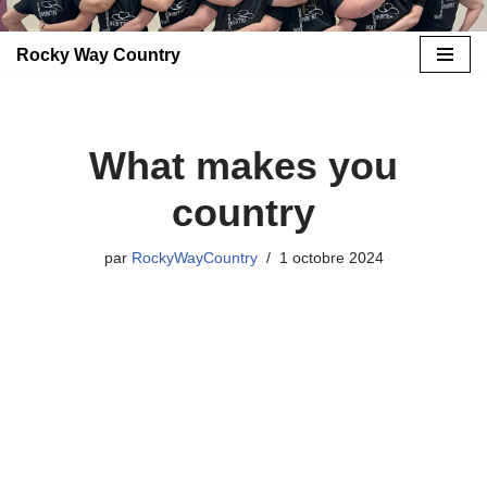
Rocky Way Country
Aller
au
contenu
What makes you
country
par
RockyWayCountry
1 octobre 2024