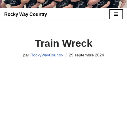
Rocky Way Country
Aller
au
contenu
Train Wreck
par
RockyWayCountry
29 septembre 2024