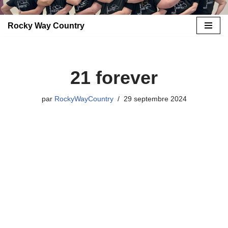
Rocky Way Country
Aller
au
contenu
21 forever
par
RockyWayCountry
29 septembre 2024